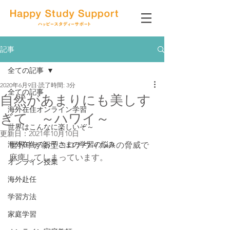
記事
全ての記事
2020年6月9日
読了時間: 3分
全ての記事
自然があまりにも美しす
海外在住オンライン学習
ぎて ～ハワイ～
世界はこんなに楽しいぞ～
更新日：
2021年10月10日
海外在住のお子さまの学習の悩み
世界中が新型コロナウィルスの脅威で
麻痺してしまっています。
オンライン授業
海外赴任
学習方法
家庭学習