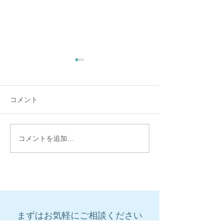
コメント
コメントを追加…
「テスト勉強」も学力UP
2020年 夏の帰
の鍵になる！
の学校に転入す
まずはお気軽にご相談ください