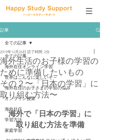
記事
全ての記事
2019年12月26日
読了時間: 2分
全ての記事
海外生活のお子様の学習の
海外在住オンライン学習
ために準備したいもの
世界はこんなに楽しいぞ～
その２〜「日本の学習」に
海外在住のお子さまの学習の悩み
取り組む方法〜
オンライン授業
海外赴任
海外で「日本の学習」に
学習方法
取り組む方法を準備
家庭学習